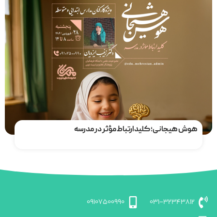
مشاهده دوره
هوش هیجانی؛ کلید ارتباط مؤثر در مدرسه
09107500990
031-32343812